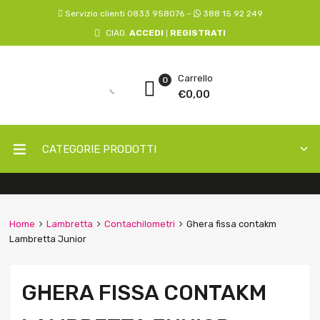
Servizio clienti 0833 958076 –
388 15 92 249
CIAO.
ACCEDI
REGISTRATI
|
Carrello
0
€
0,00
CATEGORIE PRODOTTI
Home
Lambretta
Contachilometri
Ghera fissa contakm
Lambretta Junior
GHERA FISSA CONTAKM