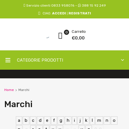
Servizio clienti 0833 958076 –
388 15 92 249
CIAO.
ACCEDI
REGISTRATI
|
Carrello
0
€
0,00
CATEGORIE PRODOTTI
Home
Marchi
Marchi
a
b
c
d
e
f
g
h
i
j
k
l
m
n
o