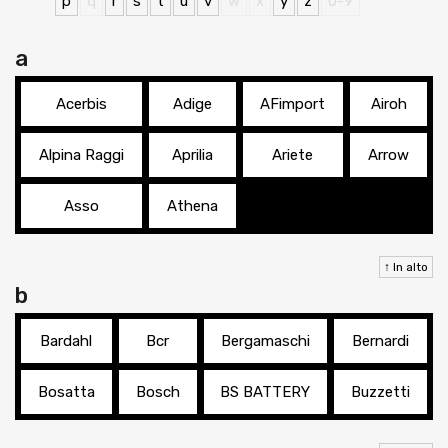
p
q
r
s
t
u
v
w
x
y
z
0-9
a
Acerbis
Adige
AFimport
Airoh
Alpina Raggi
Aprilia
Ariete
Arrow
Asso
Athena
↑ In alto
b
Bardahl
Bcr
Bergamaschi
Bernardi
Bosatta
Bosch
BS BATTERY
Buzzetti