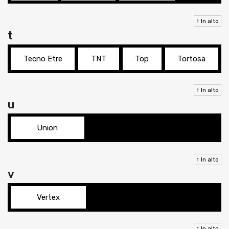
↑ In alto
t
Tecno Etre
TNT
Top
Tortosa
↑ In alto
u
Union
↑ In alto
v
Vertex
↑ In alto