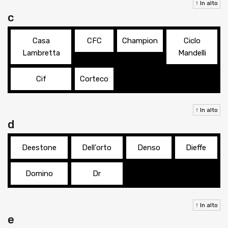
↑ In alto
c
Casa
CFC
Champion
Ciclo
Lambretta
Mandelli
Cif
Corteco
↑ In alto
d
Deestone
Dell'orto
Denso
Dieffe
Domino
Dr
↑ In alto
e