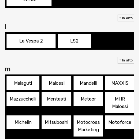
↑ In alto
l
La Vespa 2
LS2
↑ In alto
m
Malaguti
Malossi
Mandelli
MAXXIS
Mazzucchelli
Mentasti
Meteor
MHR
Malossi
Michelin
Mitsuboshi
Motocross
Motoforce
Marketing