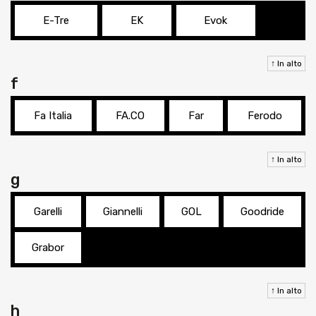
E-Tre
EK
Evok
↑ In alto
f
Fa Italia
FA.CO
Far
Ferodo
↑ In alto
g
Garelli
Giannelli
GOL
Goodride
Grabor
↑ In alto
h