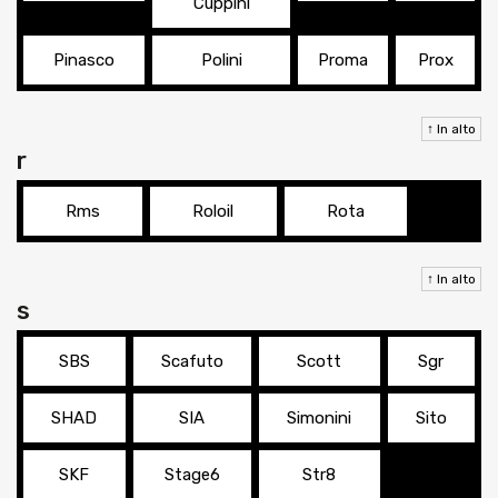
Cuppini
Pinasco
Polini
Proma
Prox
↑ In alto
r
Rms
Roloil
Rota
↑ In alto
s
SBS
Scafuto
Scott
Sgr
SHAD
SIA
Simonini
Sito
SKF
Stage6
Str8