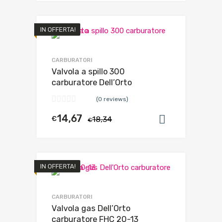
IN OFFERTA!
CARBURATORI
Valvola a spillo 300
carburatore Dell’Orto
(0 reviews)
14,67
€
18,34
Aggiungi al
€
IN OFFERTA!
CARBURATORI
Valvola gas Dell’Orto
carburatore FHC 20-13