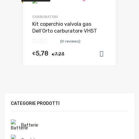
CARBURATORI
Kit coperchio valvola gas
Dell’Orto carburatore VHST
(0 reviews)
5,78
€
7,23
Aggiungi al
€
CATEGORIE PRODOTTI
Batterie