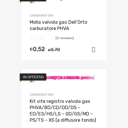
CARBURATORI
Molla valvola gas Dell’Orto
carburatore PHVA
(0 reviews)
0,52
€
0,70
Aggiungi al
€
IN OFFERTA!
CARBURATORI
Kit vite registro valvola gas
PHVA/BD/CD/DD/DS –
ED/ES/HS/LS – GD/GS/MD –
PS/TS – XS (a diffusore tondo)