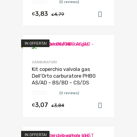
(0 reviews)
3,83
€
4,79
Aggiungi al
€
IN OFFERTA!
CARBURATORI
Kit coperchio valvola gas
Dell’Orto carburatore PHBG
AS/AD – BS/BD – CS/DS
(0 reviews)
3,07
€
3,84
Aggiungi al
€
IN OFFERTA!