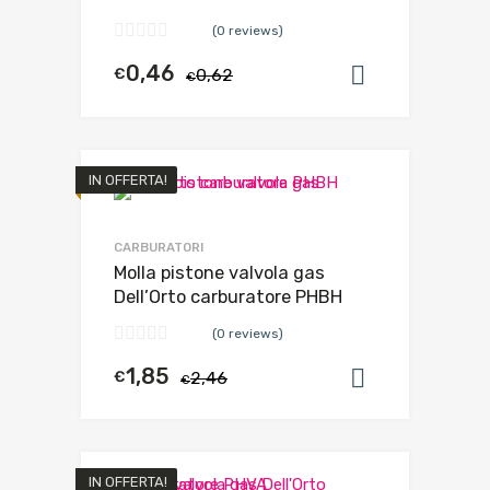
(0 reviews)
0,46
€
0,62
Aggiungi al
€
IN OFFERTA!
CARBURATORI
Molla pistone valvola gas
Dell’Orto carburatore PHBH
(0 reviews)
1,85
€
2,46
Aggiungi al
€
IN OFFERTA!