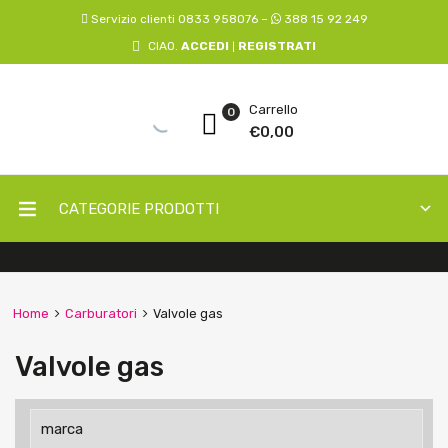
Servizio clienti 0833 958076 –
388 15 92 249
CIAO.
ACCEDI
REGISTRATI
|
Carrello
0
€
0,00
CATEGORIE PRODOTTI
Home
Carburatori
Valvole gas
Valvole gas