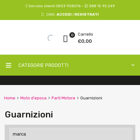
Servizio clienti 0833 958076 –
388 15 92 249
CIAO.
ACCEDI
REGISTRATI
|
Carrello
0
€
0,00
CATEGORIE PRODOTTI
Home
Moto d'epoca
Parti Motore
Guarnizioni
Guarnizioni