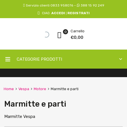
Servizio clienti 0833 958076 –
388 15 92 249
CIAO.
ACCEDI
REGISTRATI
|
Carrello
0
€
0,00
CATEGORIE PRODOTTI
Home
Vespa
Motore
Marmitte e parti
Marmitte e parti
Marmitte Vespa