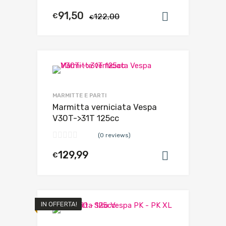
91,50
€
122,00
Aggiungi al
€
MARMITTE E PARTI
Marmitta verniciata Vespa
V30T->31T 125cc
(0 reviews)
129,99
€
Aggiungi al
IN OFFERTA!