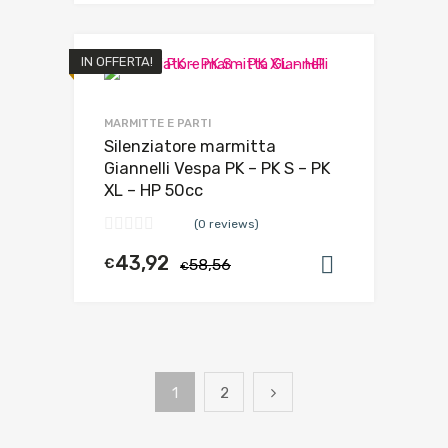
IN OFFERTA!
MARMITTE E PARTI
Silenziatore marmitta
Giannelli Vespa PK – PK S – PK
XL – HP 50cc
(0 reviews)
43,92
€
58,56
Aggiungi al
€
1
2