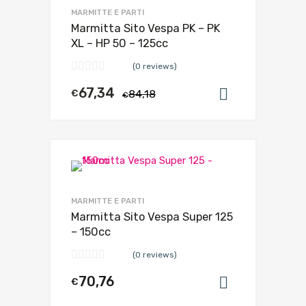
MARMITTE E PARTI
Marmitta Sito Vespa PK – PK
XL – HP 50 – 125cc
(0 reviews)
67,34
€
84,18
Aggiungi al
€
MARMITTE E PARTI
Marmitta Sito Vespa Super 125
– 150cc
(0 reviews)
70,76
€
Aggiungi al