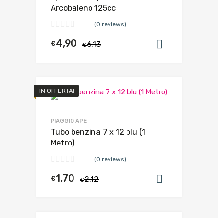
Arcobaleno 125cc
(0 reviews)
4,90
€
6,13
Aggiungi al
€
IN OFFERTA!
PIAGGIO APE
Tubo benzina 7 x 12 blu (1
Metro)
(0 reviews)
1,70
€
2,12
Aggiungi al
€