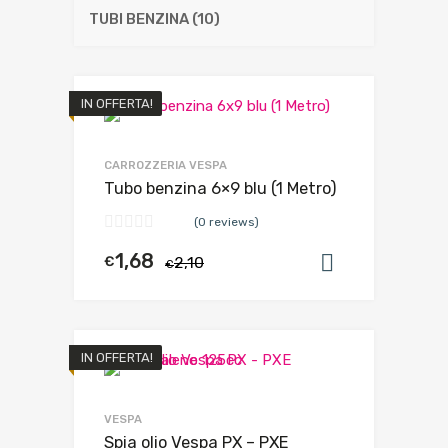
TUBI BENZINA
(10)
IN OFFERTA!
CARROZZERIA VESPA
Tubo benzina 6×9 blu (1 Metro)
(0 reviews)
1,68
€
2,10
Aggiungi al
€
IN OFFERTA!
VESPA
Spia olio Vespa PX – PXE