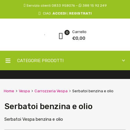
Servizio clienti 0833 958076 –
388 15 92 249
CIAO.
ACCEDI
REGISTRATI
|
Carrello
0
€
0,00
CATEGORIE PRODOTTI
Home
Vespa
Carrozzeria Vespa
Serbatoi benzina e olio
Serbatoi benzina e olio
Serbatoi Vespa benzina e olio