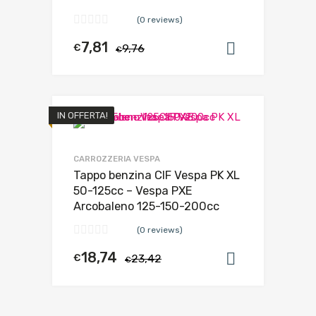
(0 reviews)
7,81
€
9,76
Aggiungi al
€
IN OFFERTA!
CARROZZERIA VESPA
Tappo benzina CIF Vespa PK XL
50-125cc – Vespa PXE
Arcobaleno 125-150-200cc
(0 reviews)
18,74
€
23,42
Aggiungi al
€