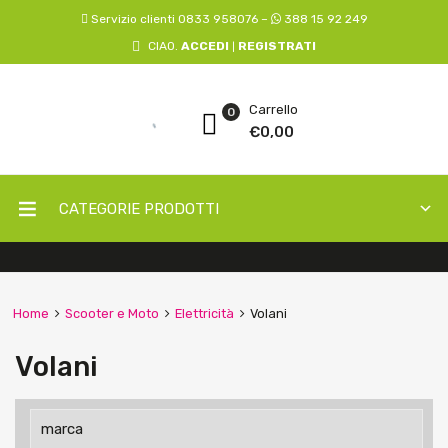
Servizio clienti 0833 958076 –
388 15 92 249
CIAO.
ACCEDI
REGISTRATI
|
Carrello
0
€
0,00
CATEGORIE PRODOTTI
Home
Scooter e Moto
Elettricità
Volani
Volani