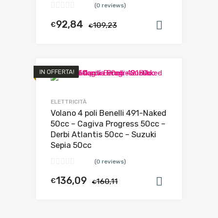
(0 reviews)
92,84
€
109,23
Aggiungi al
€
IN OFFERTA!
ELETTRICITÀ
Volano 4 poli Benelli 491-Naked
50cc – Cagiva Progress 50cc –
Derbi Atlantis 50cc – Suzuki
Sepia 50cc
(0 reviews)
136,09
€
160,11
Aggiungi al
€