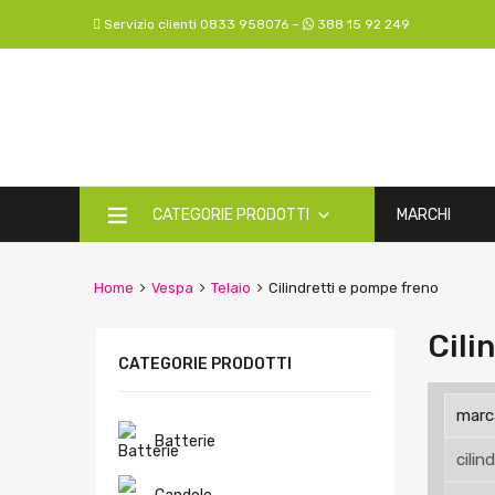
Servizio clienti 0833 958076 –
388 15 92 249
CATEGORIE PRODOTTI
MARCHI
Home
Vespa
Telaio
Cilindretti e pompe freno
Cili
CATEGORIE PRODOTTI
Batterie