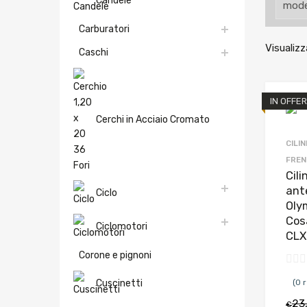
Candele
Carburatori
Visualizz
Caschi
IN OFFER
Cerchi in Acciaio Cromato
CILI
FREN
Cili
ant
Ciclo
Oly
Cos
Ciclomotori
CLX
Corone e pignoni
Cuscinetti
(0 
23
€