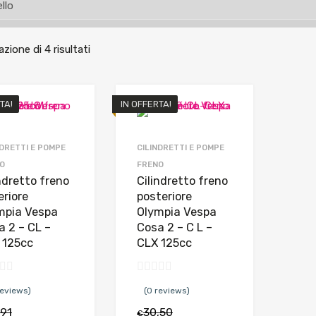
azione di 4 risultati
TA!
IN OFFERTA!
NDRETTI E POMPE
CILINDRETTI E POMPE
O
FRENO
ndretto freno
Cilindretto freno
eriore
posteriore
mpia Vespa
Olympia Vespa
a 2 – CL –
Cosa 2 – C L –
 125cc
CLX 125cc
reviews)
(0 reviews)
,91
30,50
€