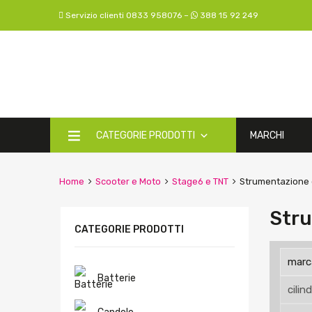
Servizio clienti 0833 958076 –
388 15 92 249
CATEGORIE PRODOTTI
MARCHI
Home
Scooter e Moto
Stage6 e TNT
Strumentazione d
Stru
CATEGORIE PRODOTTI
Batterie