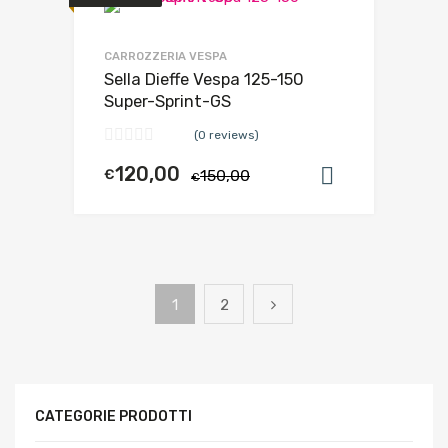
CARROZZERIA VESPA
Sella Dieffe Vespa 125-150
Super-Sprint-GS
(0 reviews)
120,00
€
150,00
Aggiungi al
€
1
2
CATEGORIE PRODOTTI