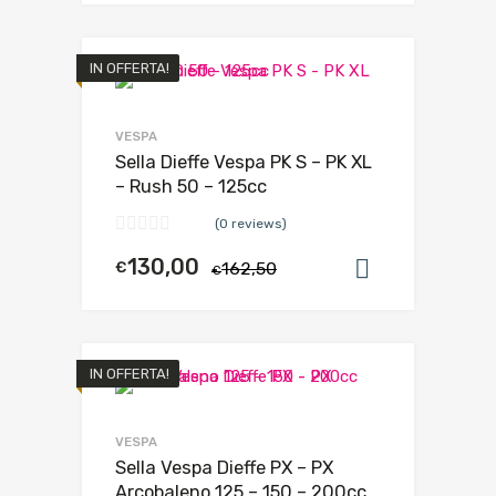
IN OFFERTA!
VESPA
Sella Dieffe Vespa PK S – PK XL
– Rush 50 – 125cc
(0 reviews)
130,00
€
162,50
Aggiungi al
€
IN OFFERTA!
VESPA
Sella Vespa Dieffe PX – PX
Arcobaleno 125 – 150 – 200cc