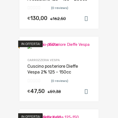
(0 reviews)
130,00
€
162,50
Aggiungi al
€
IN OFFERTA!
CARROZZERIA VESPA
Cuscino posteriore Dieffe
Vespa 2% 125 – 150cc
(0 reviews)
47,50
€
59,38
Aggiungi al
€
IN OFFERTA!