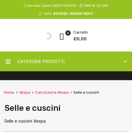
Servizio clienti 0833 958076 –
388 15 92 249
CIAO.
ACCEDI
REGISTRATI
|
Carrello
0
€
0,00
CATEGORIE PRODOTTI
Home
Vespa
Carrozzeria Vespa
Selle e cuscini
Selle e cuscini
Selle e cuscini Vespa