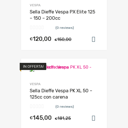
VESPA
Sella Dieffe Vespa PX Elite 125
– 150 – 200cc
(0 reviews)
120,00
€
150,00
Aggiungi al
€
IN OFFERTA!
VESPA
Sella Dieffe Vespa PK XL 50 –
125cc con carena
(0 reviews)
145,00
€
181,25
Aggiungi al
€