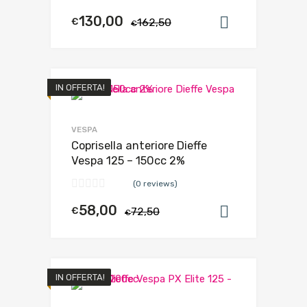
130,00
€
162,50
Aggiungi al
€
IN OFFERTA!
VESPA
Coprisella anteriore Dieffe
Vespa 125 – 150cc 2%
(0 reviews)
58,00
€
72,50
Aggiungi al
€
IN OFFERTA!