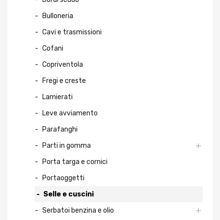
Bulloneria
Cavi e trasmissioni
Cofani
Copriventola
Fregi e creste
Lamierati
Leve avviamento
Parafanghi
Parti in gomma
Porta targa e cornici
Portaoggetti
Selle e cuscini
Serbatoi benzina e olio