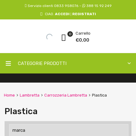
Servizio clienti 0833 958076 –
388 15 92 249
CIAO.
ACCEDI
REGISTRATI
|
Carrello
0
€
0,00
CATEGORIE PRODOTTI
Home
Lambretta
Carrozzeria Lambretta
Plastica
Plastica