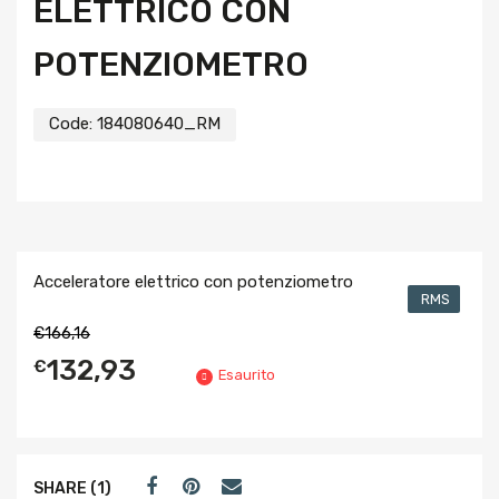
ELETTRICO CON
POTENZIOMETRO
Code:
184080640_RM
Acceleratore elettrico con potenziometro
RMS
€
166,16
132,93
€
Esaurito
SHARE (1)