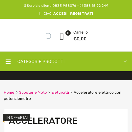
Servizio clienti 0833 958076 –
388 15 92 249
CIAO.
ACCEDI
REGISTRATI
|
Carrello
0
€
0,00
CATEGORIE PRODOTTI
Home
Scooter e Moto
Elettricità
Acceleratore elettrico con
potenziometro
IN OFFERTA!
ACCELERATORE