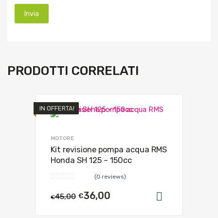
PRODOTTI CORRELATI
IN OFFERTA!
MOTORE
Kit revisione pompa acqua RMS
Honda SH 125 – 150cc
(0 reviews)
36,00
45,00
€
Aggiungi al
€