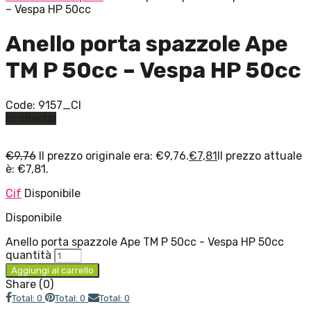
– Vespa HP 50cc
Anello porta spazzole Ape
TM P 50cc – Vespa HP 50cc
Code:
9157_CI
In offerta!
€
9,76
Il prezzo originale era: €9,76.
€
7,81
Il prezzo attuale
è: €7,81.
Cif
Disponibile
Disponibile
Anello porta spazzole Ape TM P 50cc - Vespa HP 50cc
quantità
Aggiungi al carrello
Share (0)
Total: 0
Total: 0
Total: 0