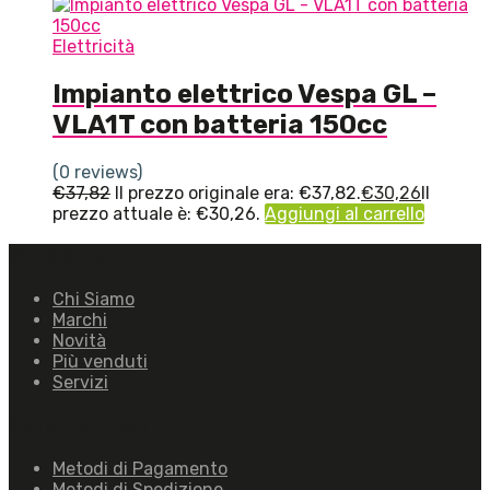
Elettricità
Impianto elettrico Vespa GL –
VLA1T con batteria 150cc
(0 reviews)
€
37,82
Il prezzo originale era: €37,82.
€
30,26
Il
prezzo attuale è: €30,26.
Aggiungi al carrello
Chi Siamo
Chi Siamo
Marchi
Novità
Più venduti
Servizi
Servizio Clienti
Metodi di Pagamento
Metodi di Spedizione