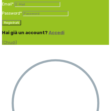
Email
*
Password
*
Hai già un account?
Accedi
(Chiudi)