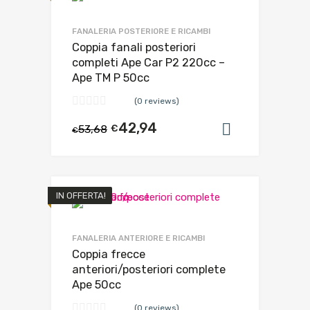
FANALERIA POSTERIORE E RICAMBI
Coppia fanali posteriori
completi Ape Car P2 220cc –
Ape TM P 50cc
(0 reviews)
42,94
53,68
€
Aggiungi al
€
IN OFFERTA!
FANALERIA ANTERIORE E RICAMBI
Coppia frecce
anteriori/posteriori complete
Ape 50cc
(0 reviews)