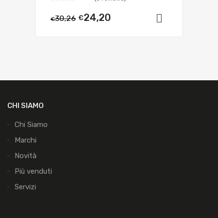
24,20
30,26
€
Aggiungi al
€
CHI SIAMO
Chi Siamo
Marchi
Novità
Più venduti
Servizi