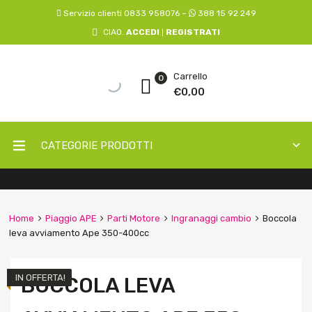
Servizio clienti 0833 958076 –
388 15 92 249
CIAO.
ACCEDI
REGISTRATI
|
Carrello
0
€
0,00
CATEGORIE PRODOTTI
Home
Piaggio APE
Parti Motore
Ingranaggi cambio
Boccola
leva avviamento Ape 350-400cc
IN OFFERTA!
BOCCOLA LEVA