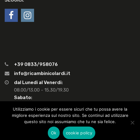
SEGUICI:
+39 0833/958076
info@ricambinicolardi.it
dal Lunedi al Venerdi:
08.00/13.00 - 15.30/19.30
Sabato:
08.00/13.00 - Pom. chiuso
Utilizziamo i cookie per essere sicuri che tu possa avere la
migliore esperienza sul nostro sito. Se continui ad utilizzare
questo sito noi assumiamo che tu ne sia felice.
Copyright ©
2026
Nicolardi Fabio snc, Via M. Ricchiuto 38 - Gemini -
Ok
cookie policy
Ugento (LE) ~ Partita IVA 02011800758