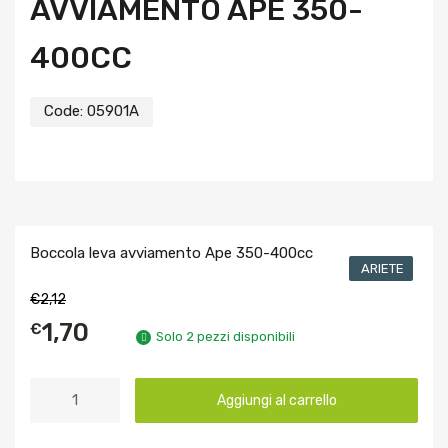
AVVIAMENTO APE 350-
400CC
Code:
05901A
Boccola leva avviamento Ape 350-400cc
ARIETE
€
2,12
1,70
€
Solo 2 pezzi disponibili
Aggiungi al carrello