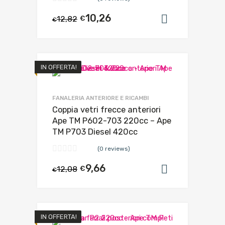
10,26
12,82
€
Aggiungi al
€
IN OFFERTA!
FANALERIA ANTERIORE E RICAMBI
Coppia vetri frecce anteriori
Ape TM P602-703 220cc – Ape
TM P703 Diesel 420cc
(0 reviews)
9,66
12,08
€
Aggiungi al
€
IN OFFERTA!