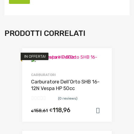
PRODOTTI CORRELATI
IN OFFERTA!
CARBURATORI
Carburatore Dell’Orto SHB 16-
12N Vespa HP 50cc
(0 reviews)
118,96
158,61
€
Aggiungi al
€