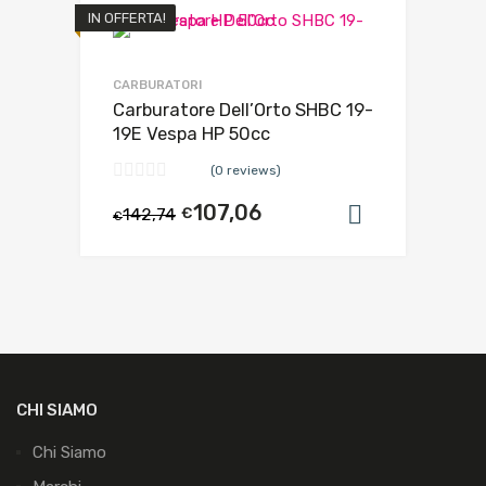
IN OFFERTA!
CARBURATORI
Carburatore Dell’Orto SHBC 19-
19E Vespa HP 50cc
(0 reviews)
107,06
142,74
€
Aggiungi al
€
CHI SIAMO
Chi Siamo