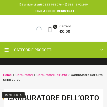
Servizio clienti 0833 958076 –
388 15 92 249
CIAO.
ACCEDI
REGISTRATI
|
Carrello
0
€
0,00
CATEGORIE PRODOTTI
Home
Carburatori
Carburatori Dell'Orto
Carburatore Dell’Orto
SHBB 22-22
IN OFFERTA!
CARBURATORE DELL’ORTO