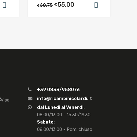
55,00
68,75
€
Aggiungi al carrello
Aggiungi al c
€
+39 0833/958076
info@ricambinicolardi.it
dal Lunedi al Venerdi:
08.00/13.00 - 15.30/19.30
Sabato:
08.00/13.00 - Pom. chiuso