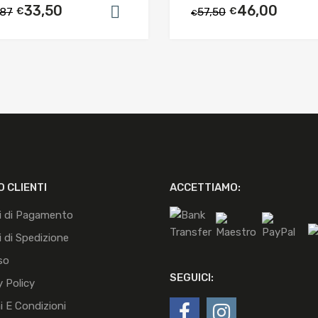
33,50
46,00
,87
€
57,50
€
arrello
Aggiungi al carrello
€
O CLIENTI
ACCETTIAMO:
i di Pagamento
 di Spedizione
so
SEGUICI:
y Policy
i E Condizioni