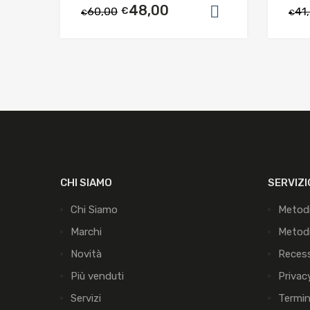
48,00
60,00
€
41
Aggiungi al c
€
€
CHI SIAMO
SERVIZI
Chi Siamo
Metod
Marchi
Metodi
Novità
Reces
Più venduti
Privac
Servizi
Termin