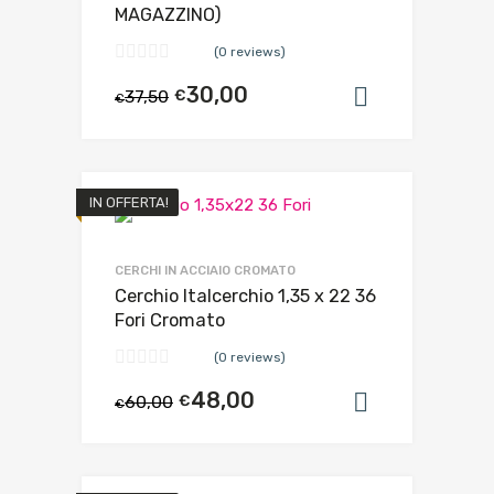
MAGAZZINO)
(0 reviews)
30,00
37,50
€
Aggiungi al
€
IN OFFERTA!
CERCHI IN ACCIAIO CROMATO
Cerchio Italcerchio 1,35 x 22 36
Fori Cromato
(0 reviews)
48,00
60,00
€
Aggiungi al
€