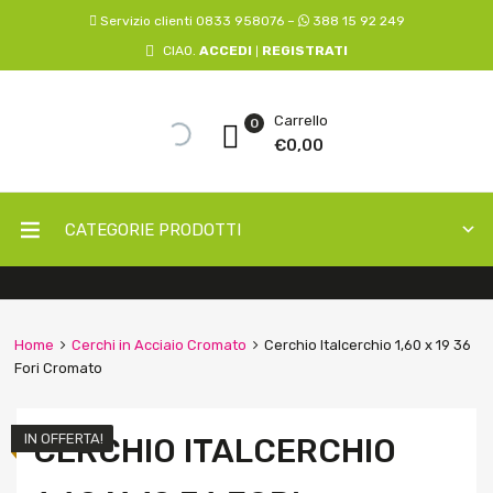
Servizio clienti 0833 958076 –
388 15 92 249
CIAO.
ACCEDI
REGISTRATI
|
Carrello
0
€
0,00
CATEGORIE PRODOTTI
Home
Cerchi in Acciaio Cromato
Cerchio Italcerchio 1,60 x 19 36
Fori Cromato
IN OFFERTA!
CERCHIO ITALCERCHIO