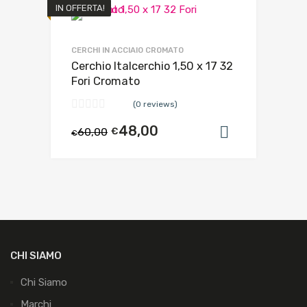
IN OFFERTA!
CERCHI IN ACCIAIO CROMATO
Cerchio Italcerchio 1,50 x 17 32
Fori Cromato
(0 reviews)
48,00
60,00
€
Aggiungi al
€
CHI SIAMO
Chi Siamo
Marchi