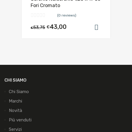
Fori Cromato
(0 reviews)
43,00
53,75
€
Aggiungi al
€
CHI SIAMO
Chi Siamo
Marchi
Novità
Più venduti
Servizi