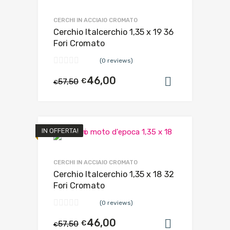
CERCHI IN ACCIAIO CROMATO
Cerchio Italcerchio 1,35 x 19 36
Fori Cromato
(0 reviews)
46,00
57,50
€
Aggiungi al
€
IN OFFERTA!
CERCHI IN ACCIAIO CROMATO
Cerchio Italcerchio 1,35 x 18 32
Fori Cromato
(0 reviews)
46,00
57,50
€
Aggiungi al
€