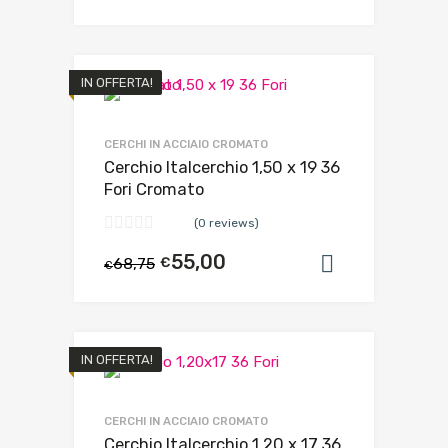
IN OFFERTA!
CERCHI IN ACCIAIO CROMATO
Cerchio Italcerchio 1,50 x 19 36
Fori Cromato
(0 reviews)
55,00
68,75
€
Aggiungi al
€
IN OFFERTA!
CERCHI IN ACCIAIO CROMATO
Cerchio Italcerchio 1,20 x 17 36