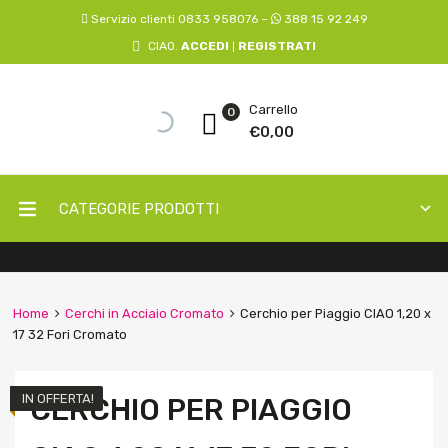
Servizio clienti 0833 958076 –
388 15 92 249
CIAO.
ACCEDI
REGISTRATI
|
Carrello
0
€
0,00
CATEGORIE PRODOTTI
Home
Cerchi in Acciaio Cromato
Cerchio per Piaggio CIAO 1,20 x
17 32 Fori Cromato
IN OFFERTA!
CERCHIO PER PIAGGIO