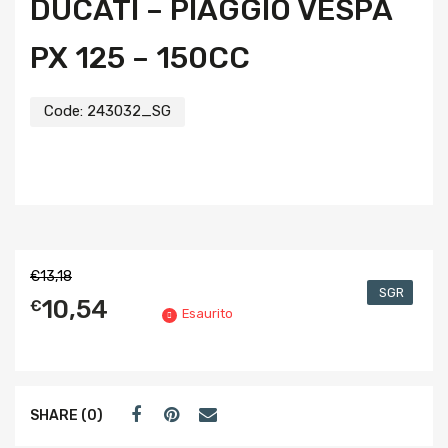
DUCATI – PIAGGIO VESPA
PX 125 – 150CC
Code:
243032_SG
€
13,18
SGR
10,54
€
Esaurito
SHARE (0)