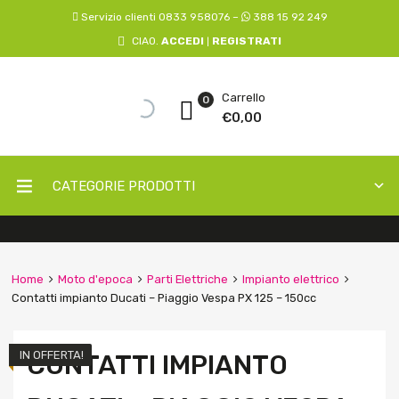
Servizio clienti 0833 958076 –
388 15 92 249
CIAO.
ACCEDI
REGISTRATI
|
Carrello
0
€
0,00
CATEGORIE PRODOTTI
Home
Moto d'epoca
Parti Elettriche
Impianto elettrico
Contatti impianto Ducati – Piaggio Vespa PX 125 – 150cc
IN OFFERTA!
CONTATTI IMPIANTO