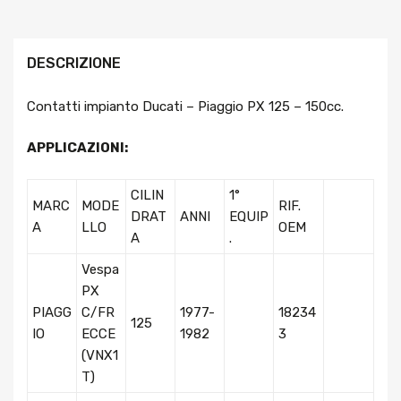
DESCRIZIONE
Contatti impianto Ducati – Piaggio PX 125 – 150cc.
APPLICAZIONI:
CILIN
1°
MARC
MODE
RIF.
DRAT
ANNI
EQUIP
A
LLO
OEM
A
.
Vespa
PX
PIAGG
C/FR
1977-
18234
125
IO
ECCE
1982
3
(VNX1
T)