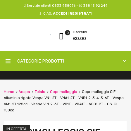
Servizio clienti 0833 958076 –
388 15 92 249
CIAO.
ACCEDI
REGISTRATI
|
Carrello
0
€
0,00
CATEGORIE PRODOTTI
Home
Vespa
Telaio
Coprimolleggio
Coprimolleggio CIF
alluminio rigato Vespa VN1-2T – VNA1-2T – VNB1-2-3-4-5-6T – Vespa
VM1-2T 125cc – Vespa VL1-2-3T – VB1T – VBA1T – VBB1-2T – GS-GL
150cc
IN OFFERTA!