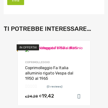
TI POTREBBE INTERESSARE…
IN OFFERTA!
COPRIMOLLEGGIO
Coprimolleggio Fa Italia
alluminio rigato Vespa dal
1950 al 1965
(0 reviews)
19,42
24,28
€
Aggiungi al
€