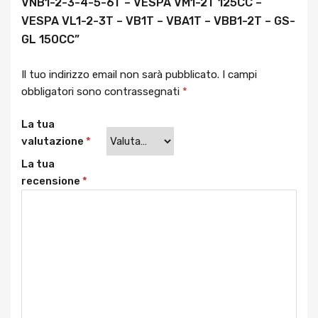
VNB1-2-3-4-5-6T – VESPA VM1-2T 125CC –
VESPA VL1-2-3T – VB1T – VBA1T – VBB1-2T – GS-
GL 150CC”
Il tuo indirizzo email non sarà pubblicato.
I campi
obbligatori sono contrassegnati
*
La tua
valutazione
*
La tua
recensione
*