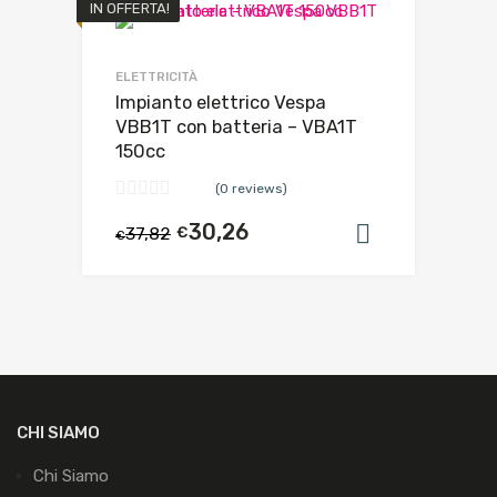
IN OFFERTA!
ELETTRICITÀ
Impianto elettrico Vespa
VBB1T con batteria – VBA1T
150cc
(0 reviews)
30,26
37,82
€
Aggiungi al
€
CHI SIAMO
Chi Siamo