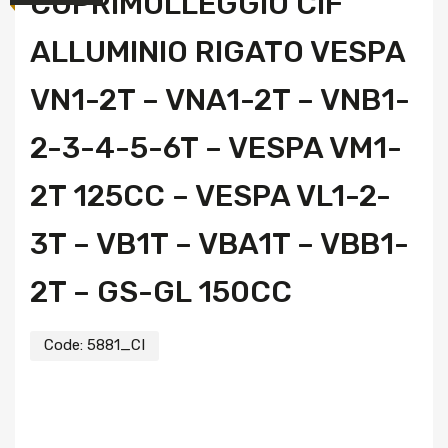
COPRIMOLLEGGIO CIF
ALLUMINIO RIGATO VESPA
VN1-2T – VNA1-2T – VNB1-
2-3-4-5-6T – VESPA VM1-
2T 125CC – VESPA VL1-2-
3T – VB1T – VBA1T – VBB1-
2T – GS-GL 150CC
Code:
5881_CI