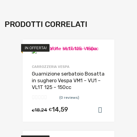
PRODOTTI CORRELATI
IN OFFERTA!
CARROZZERIA VESPA
Guarnizione serbatoio Bosatta
in sughero Vespa VM1 – VU1 –
VL1T 125 – 150cc
(0 reviews)
14,59
18,24
€
Aggiungi al
€