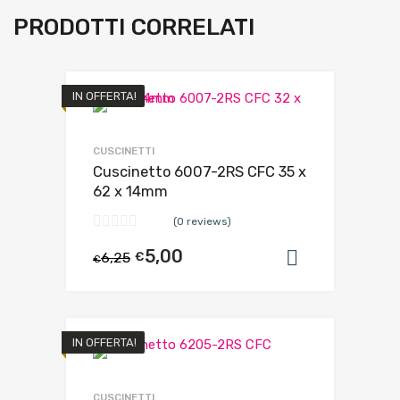
PRODOTTI CORRELATI
IN OFFERTA!
CUSCINETTI
Cuscinetto 6007-2RS CFC 35 x
62 x 14mm
(0 reviews)
5,00
6,25
€
Aggiungi al
€
IN OFFERTA!
CUSCINETTI