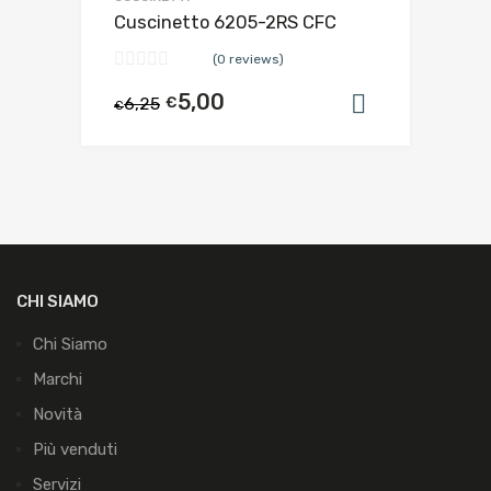
Cuscinetto 6205-2RS CFC
(0 reviews)
5,00
6,25
€
Aggiungi al
€
CHI SIAMO
Chi Siamo
Marchi
Novità
Più venduti
Servizi