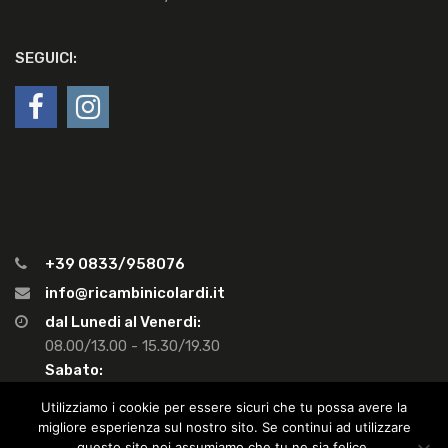
SEGUICI:
+39 0833/958076
info@ricambinicolardi.it
dal Lunedi al Venerdi:
08.00/13.00 - 15.30/19.30
Sabato:
08.00/13.00 - Pom. chiuso
Utilizziamo i cookie per essere sicuri che tu possa avere la
migliore esperienza sul nostro sito. Se continui ad utilizzare
questo sito noi assumiamo che tu ne sia felice.