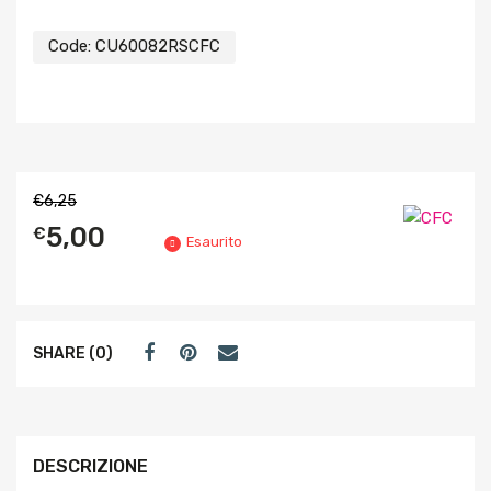
Code:
CU60082RSCFC
€
6,25
5,00
€
Esaurito
SHARE (0)
DESCRIZIONE