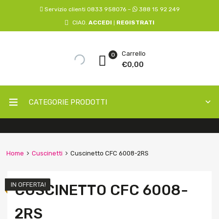
Servizio clienti 0833 958076 –
388 15 92 249
CIAO.
ACCEDI
REGISTRATI
|
Carrello
0
€
0,00
CATEGORIE PRODOTTI
Home
Cuscinetti
Cuscinetto CFC 6008-2RS
IN OFFERTA!
CUSCINETTO CFC 6008-
2RS