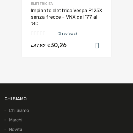
ELETTRICITÀ
Impianto elettrico Vespa P125X
senza frecce – VNX dal ’77 al
’80
(0 reviews)
30,26
37,82
€
Aggiungi al
€
CHI SIAMO
Chi Siamo
Marchi
Novità