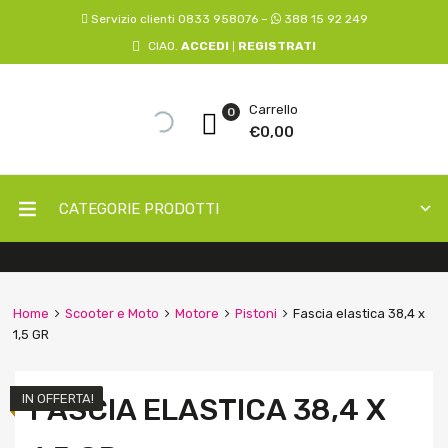
Servizio clienti 0833 958076 –
388 15 92 249
CIAO.
ACCEDI
REGISTRATI
|
Carrello
0
€
0,00
CATEGORIE PRODOTTI
Home
Scooter e Moto
Motore
Pistoni
Fascia elastica 38,4 x
1,5 GR
IN OFFERTA!
FASCIA ELASTICA 38,4 X