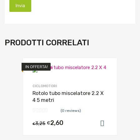
PRODOTTI CORRELATI
IN OFFERTA!
CICLOMOTORI
Rotolo tubo miscelatore 2.2 X
4 5 metri
(0 reviews)
2,60
3,25
€
Aggiungi al
€