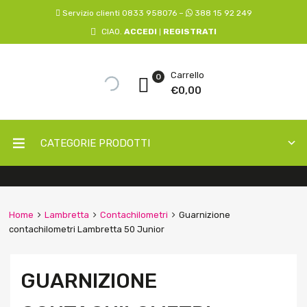
Servizio clienti 0833 958076 –
388 15 92 249
CIAO.
ACCEDI
REGISTRATI
|
Carrello
0
€
0,00
CATEGORIE PRODOTTI
Home
Lambretta
Contachilometri
Guarnizione
contachilometri Lambretta 50 Junior
GUARNIZIONE