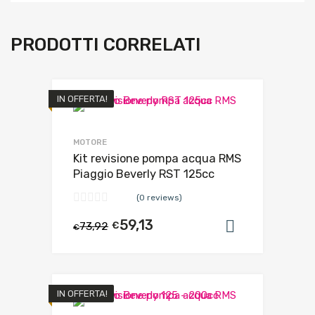
PRODOTTI CORRELATI
IN OFFERTA!
MOTORE
Kit revisione pompa acqua RMS
Piaggio Beverly RST 125cc
(0 reviews)
59,13
73,92
€
Aggiungi al
€
IN OFFERTA!