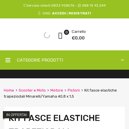
Servizio clienti 0833 958076 –
388 15 92 249
CIAO.
ACCEDI
REGISTRATI
|
Carrello
0
€
0,00
CATEGORIE PRODOTTI
Home
Scooter e Moto
Motore
Pistoni
Kit fasce elastiche
trapeziodali Minarelli/Yamaha 40,8 x 1,5
IN OFFERTA!
KIT FASCE ELASTICHE