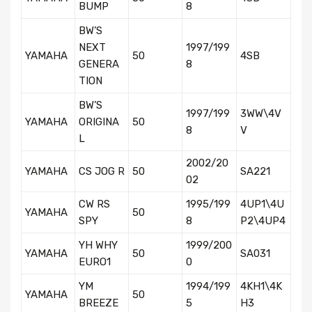
BUMP
8
BW’S
NEXT
1997/199
YAMAHA
50
4SB
GENERA
8
TION
BW’S
1997/199
3WW\4V
YAMAHA
ORIGINA
50
8
V
L
2002/20
YAMAHA
CS JOG R
50
SA221
02
CW RS
1995/199
4UP1\4U
YAMAHA
50
SPY
8
P2\4UP4
YH WHY
1999/200
YAMAHA
50
SA031
EURO1
0
YM
1994/199
4KH1\4K
YAMAHA
50
BREEZE
5
H3