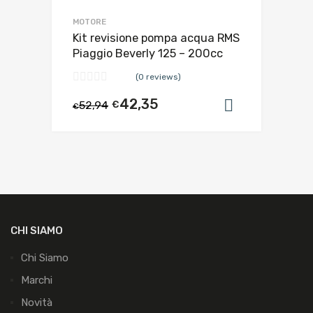
MOTORE
Kit revisione pompa acqua RMS
Piaggio Beverly 125 – 200cc
(0 reviews)
42,35
52,94
€
Aggiungi al
€
CHI SIAMO
Chi Siamo
Marchi
Novità