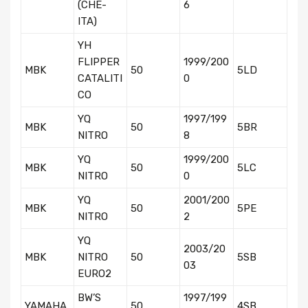
(CHE-
6
ITA)
YH
FLIPPER
1999/200
MBK
50
5LD
CATALITI
0
CO
YQ
1997/199
MBK
50
5BR
NITRO
8
YQ
1999/200
MBK
50
5LC
NITRO
0
YQ
2001/200
MBK
50
5PE
NITRO
2
YQ
2003/20
MBK
NITRO
50
5SB
03
EURO2
BW’S
1997/199
YAMAHA
50
4SB