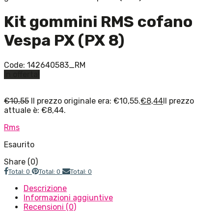
Kit gommini RMS cofano
Vespa PX (PX 8)
Code:
142640583_RM
In offerta!
€
10,55
Il prezzo originale era: €10,55.
€
8,44
Il prezzo
attuale è: €8,44.
Rms
Esaurito
Share (0)
Total: 0
Total: 0
Total: 0
Descrizione
Informazioni aggiuntive
Recensioni (0)