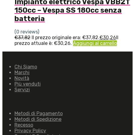
Impianto elettrico Vespa VBB2T
150cc – Vespa SS 180cc senza
batteria
(0 reviews)
€
37,82
Il prezzo originale era: €37,82.
€
30,26
Il
prezzo attuale è: €30,26.
Aggiungi al carrello
Chi Siamo
Chi Siamo
Marchi
Novità
Più venduti
Servizi
Servizio Clienti
Metodi di Pagamento
Metodi di Spedizione
Recesso
Privacy Policy