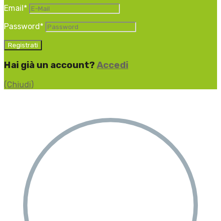
Email
*
Password
*
Hai già un account?
Accedi
(Chiudi)