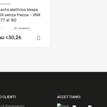
TRICITÀ
ianto elettrico Vespa
5X senza frecce – VNX
’77 al ’80
(0 reviews)
30,26
,82
€
arrello
Aggiungi al carrello
O CLIENTI
ACCETTIAMO:
i di Pagamento