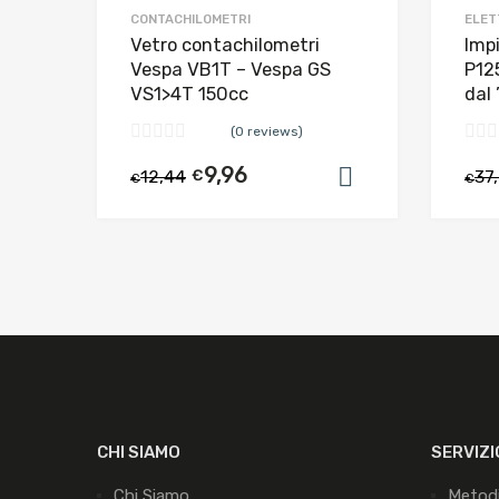
CONTACHILOMETRI
ELET
Vetro contachilometri
Imp
Vespa VB1T – Vespa GS
P12
VS1>4T 150cc
dal 
(0 reviews)
9,96
12,44
€
37
Aggiungi al c
€
€
CHI SIAMO
SERVIZI
Chi Siamo
Metod