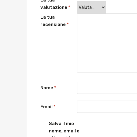
La tua
valutazione
*
La tua
recensione
*
Nome
*
Email
*
Salva il mio
nome, email e