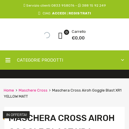
Servizio clienti 0833 958076 –
388 15 92 249
CIAO.
ACCEDI
REGISTRATI
|
Carrello
0
€
0,00
CATEGORIE PRODOTTI
Home
Maschere Cross
Maschera Cross Airoh Goggle Blast XR1
YELLOW MATT
IN OFFERTA!
MASCHERA CROSS AIROH