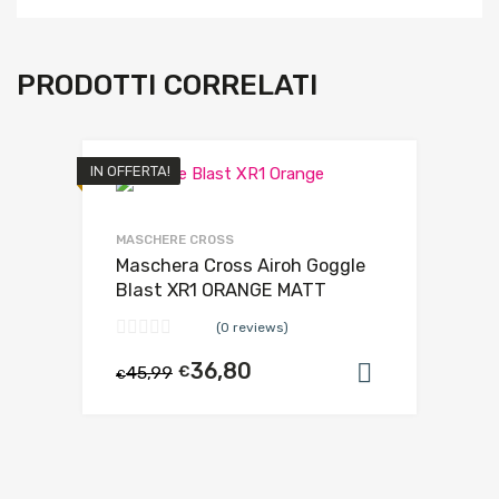
PRODOTTI CORRELATI
IN OFFERTA!
MASCHERE CROSS
Maschera Cross Airoh Goggle
Blast XR1 ORANGE MATT
(0 reviews)
36,80
45,99
€
Aggiungi al
€