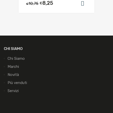
8,25
10,75
€
Aggiungi al
€
CHI SIAMO
Chi Siamo
Marchi
Novità
Più venduti
Servizi