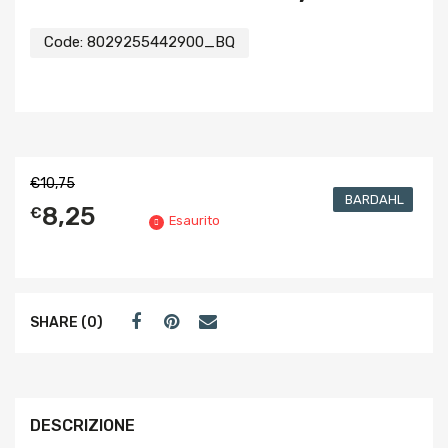
Code:
8029255442900_BQ
€
10,75
BARDAHL
8,25
€
Esaurito
SHARE (0)
DESCRIZIONE