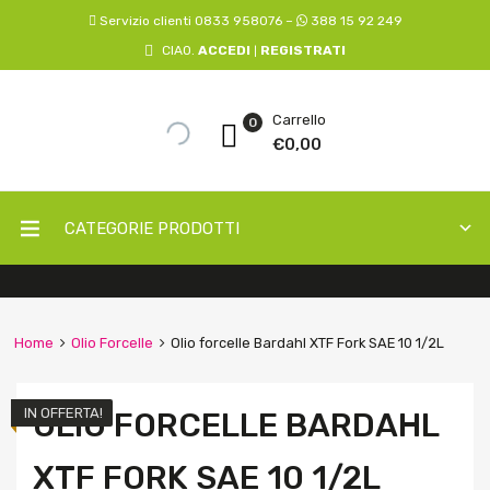
Servizio clienti 0833 958076 –
388 15 92 249
CIAO.
ACCEDI
REGISTRATI
|
Carrello
0
€
0,00
CATEGORIE PRODOTTI
Home
Olio Forcelle
Olio forcelle Bardahl XTF Fork SAE 10 1/2L
IN OFFERTA!
OLIO FORCELLE BARDAHL
XTF FORK SAE 10 1/2L