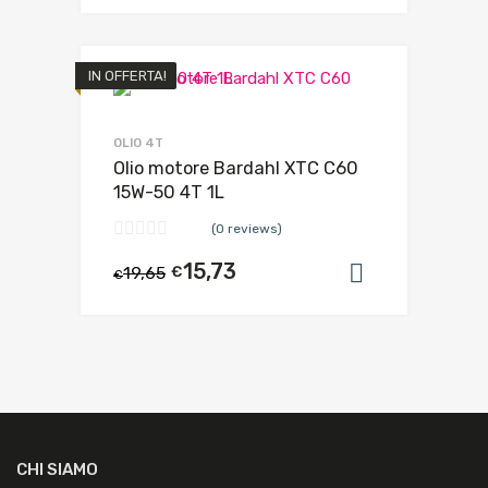
IN OFFERTA!
OLIO 4T
Olio motore Bardahl XTC C60
15W-50 4T 1L
(0 reviews)
15,73
19,65
€
Aggiungi al
€
CHI SIAMO