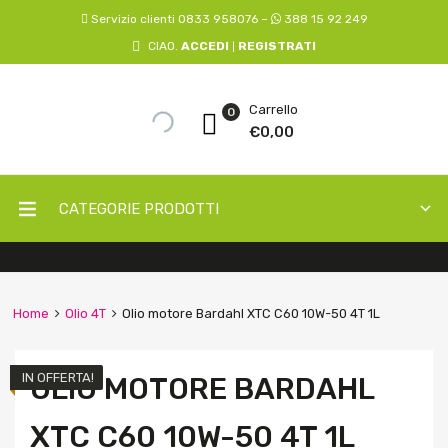
Servizio clienti 0833 958076 –
388 15 92 249
CIAO.
ACCEDI
REGISTRATI
|
Carrello
0
€
0,00
CATEGORIE PRODOTTI
Home
Olio 4T
Olio motore Bardahl XTC C60 10W-50 4T 1L
IN OFFERTA!
OLIO MOTORE BARDAHL
XTC C60 10W-50 4T 1L