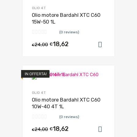
OLIO 4T
Olio motore Bardahl XTC C60
15W-50 1L
(0 reviews)
18,62
24,00
€
Aggiungi al
€
IN OFFERTA!
OLIO 4T
Olio motore Bardahl XTC C60
10W-40 4T 1L
(0 reviews)
18,62
24,00
€
Aggiungi al
€