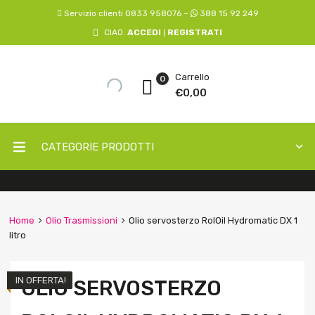
Servizio clienti 0833 958076 –
388 15 92 249
CIAO.
ACCEDI
REGISTRATI
|
Carrello
0
€
0,00
CATEGORIE PRODOTTI
Home
Olio Trasmissioni
Olio servosterzo RolOil Hydromatic DX 1
litro
IN OFFERTA!
OLIO SERVOSTERZO