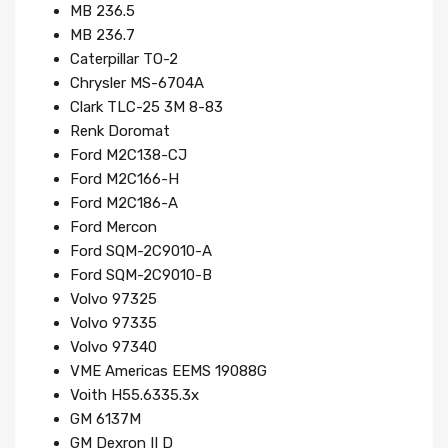
MB 236.5
MB 236.7
Caterpillar TO-2
Chrysler MS-6704A
Clark TLC-25 3M 8-83
Renk Doromat
Ford M2C138-CJ
Ford M2C166-H
Ford M2C186-A
Ford Mercon
Ford SQM-2C9010-A
Ford SQM-2C9010-B
Volvo 97325
Volvo 97335
Volvo 97340
VME Americas EEMS 19088G
Voith H55.6335.3x
GM 6137M
GM Dexron II D