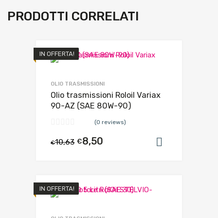
PRODOTTI CORRELATI
IN OFFERTA!
OLIO TRASMISSIONI
Olio trasmissioni Roloil Variax
90-AZ (SAE 80W-90)
(0 reviews)
8,50
10,63
€
Aggiungi al
€
IN OFFERTA!