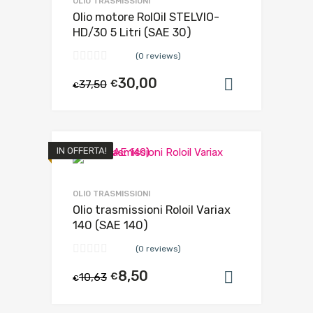
OLIO TRASMISSIONI
Olio motore RolOil STELVIO-
HD/30 5 Litri (SAE 30)
(0 reviews)
30,00
37,50
€
Aggiungi al
€
IN OFFERTA!
OLIO TRASMISSIONI
Olio trasmissioni Roloil Variax
140 (SAE 140)
(0 reviews)
8,50
10,63
€
Aggiungi al
€