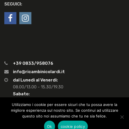
SEGUICI:
+39 0833/958076
info@ricambinicolardi.it
dal Lunedi al Venerdi:
08.00/13.00 - 15.30/19.30
Sabato:
08.00/13.00 - Pom. chiuso
Utilizziamo i cookie per essere sicuri che tu possa avere la
migliore esperienza sul nostro sito. Se continui ad utilizzare
questo sito noi assumiamo che tu ne sia felice.
Copyright ©
2026
Nicolardi Fabio snc, Via M. Ricchiuto 38 - Gemini -
Ok
cookie policy