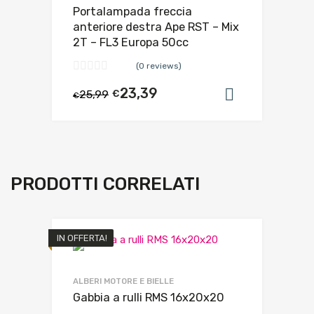
Portalampada freccia
anteriore destra Ape RST – Mix
2T – FL3 Europa 50cc
(0 reviews)
23,39
25,99
€
Aggiungi al
€
PRODOTTI CORRELATI
IN OFFERTA!
ALBERI MOTORE E BIELLE
Gabbia a rulli RMS 16x20x20