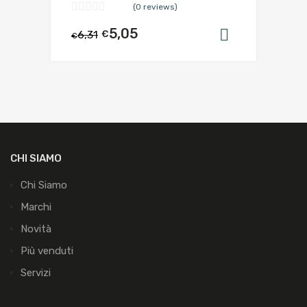
(0 reviews)
5,05
6,31
€
Aggiungi al
€
CHI SIAMO
Chi Siamo
Marchi
Novità
Più venduti
Servizi