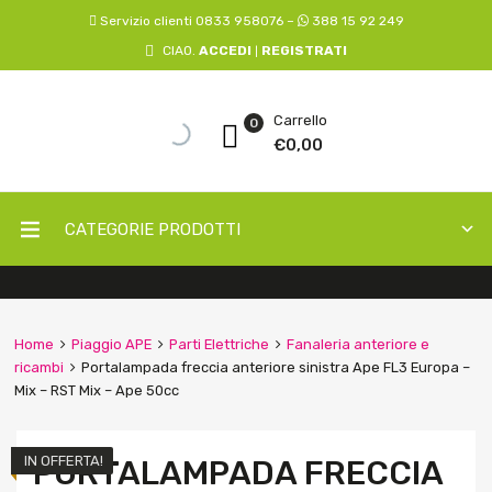
Servizio clienti 0833 958076 –
388 15 92 249
CIAO.
ACCEDI
REGISTRATI
|
Carrello
0
€
0,00
CATEGORIE PRODOTTI
Home
Piaggio APE
Parti Elettriche
Fanaleria anteriore e
ricambi
Portalampada freccia anteriore sinistra Ape FL3 Europa –
Mix – RST Mix – Ape 50cc
IN OFFERTA!
PORTALAMPADA FRECCIA