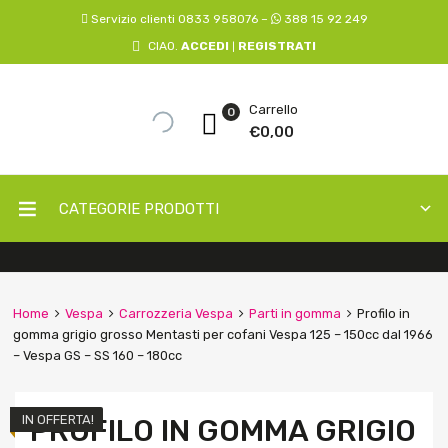
Servizio clienti 0833 958076 –
388 15 92 249
CIAO.
ACCEDI
REGISTRATI
|
Carrello
0
€
0,00
CATEGORIE PRODOTTI
Home
Vespa
Carrozzeria Vespa
Parti in gomma
Profilo in
gomma grigio grosso Mentasti per cofani Vespa 125 – 150cc dal 1966
– Vespa GS – SS 160 – 180cc
IN OFFERTA!
PROFILO IN GOMMA GRIGIO