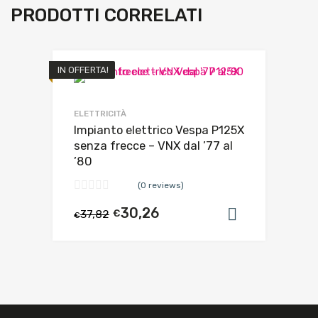
PRODOTTI CORRELATI
IN OFFERTA!
ELETTRICITÀ
Impianto elettrico Vespa P125X
senza frecce – VNX dal ’77 al
’80
(0 reviews)
30,26
37,82
€
Aggiungi al
€