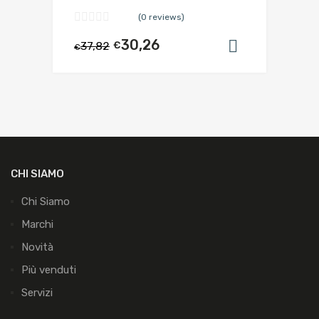
(0 reviews)
30,26
37,82
€
Aggiungi al
€
CHI SIAMO
Chi Siamo
Marchi
Novità
Più venduti
Servizi