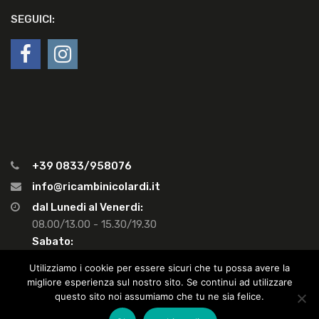
SEGUICI:
+39 0833/958076
info@ricambinicolardi.it
dal Lunedi al Venerdi:
08.00/13.00 - 15.30/19.30
Sabato:
08.00/13.00 - Pom. chiuso
Utilizziamo i cookie per essere sicuri che tu possa avere la
migliore esperienza sul nostro sito. Se continui ad utilizzare
questo sito noi assumiamo che tu ne sia felice.
Copyright ©
2026
Nicolardi Fabio snc, Via M. Ricchiuto 38 - Gemini -