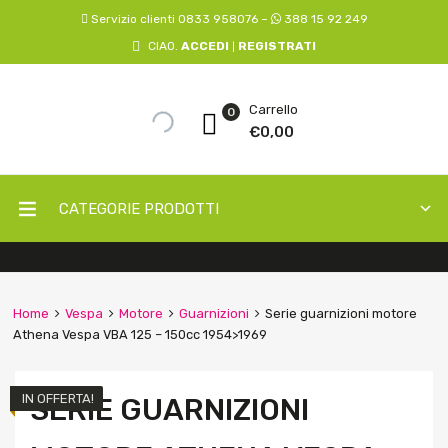
Servizio clienti 0833 958076 –
388 15 92 249
CIAO.
ACCEDI
REGISTRATI
|
Carrello
0
€
0,00
CATEGORIE PRODOTTI
Home
Vespa
Motore
Guarnizioni
Serie guarnizioni motore
Athena Vespa VBA 125 – 150cc 1954>1969
IN OFFERTA!
SERIE GUARNIZIONI