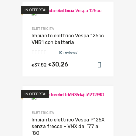
IN OFFERTA!
ELETTRICITÀ
Impianto elettrico Vespa 125cc
VNB1 con batteria
(0 reviews)
30,26
37,82
€
Aggiungi al
€
IN OFFERTA!
ELETTRICITÀ
Impianto elettrico Vespa P125X
senza frecce – VNX dal ’77 al
’80