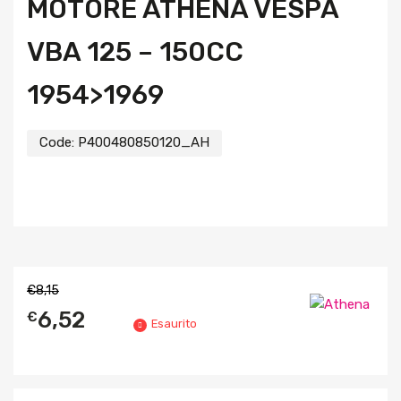
MOTORE ATHENA VESPA
VBA 125 – 150CC
1954>1969
Code:
P400480850120_AH
€
8,15
6,52
€
Esaurito