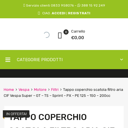
Servizio clienti 0833 958076 –
388 15 92 249
CIAO.
ACCEDI
REGISTRATI
|
Carrello
0
€
0,00
CATEGORIE PRODOTTI
Home
Vespa
Motore
Filtri
Tappo coperchio scatola filtro aria
CIF Vespa Super – GT – TS – Sprint – PX – PE 125 – 150 – 200cc
IN OFFERTA!
TAPPO COPERCHIO