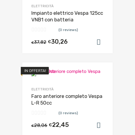
ELETTRICITÀ
Impianto elettrico Vespa 125cc
VNB1 con batteria
(0 reviews)
30,26
37,82
€
Aggiungi al
€
IN OFFERTA!
ELETTRICITÀ
Faro anteriore completo Vespa
L-R 50cc
(0 reviews)
22,45
28,06
€
Aggiungi al
€