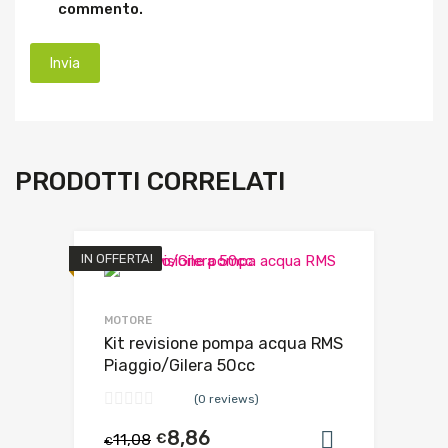
commento.
PRODOTTI CORRELATI
IN OFFERTA!
MOTORE
Kit revisione pompa acqua RMS
Piaggio/Gilera 50cc
(0 reviews)
8,86
11,08
€
Aggiungi al
€