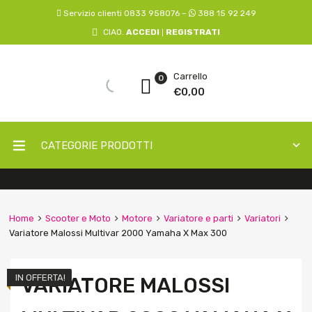
Servizio clienti 0833 958076 –
388 15 92 249
CIAO.
ACCEDI
REGISTRATI
|
Carrello
0
€
0,00
CATEGORIE PRODOTTI
Home
Scooter e Moto
Motore
Variatore e parti
Variatori
Variatore Malossi Multivar 2000 Yamaha X Max 300
IN OFFERTA!
VARIATORE MALOSSI