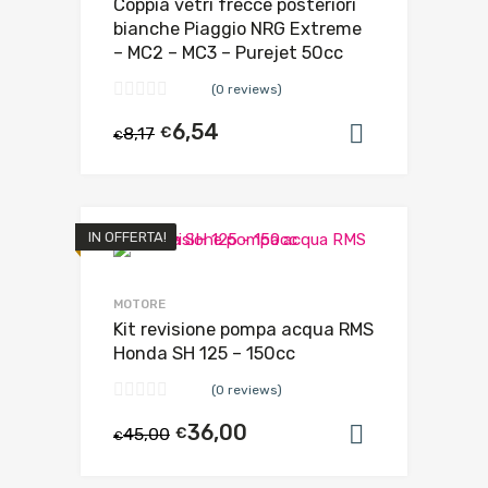
Coppia vetri frecce posteriori
bianche Piaggio NRG Extreme
– MC2 – MC3 – Purejet 50cc
(0 reviews)
6,54
8,17
€
Aggiungi al
€
IN OFFERTA!
MOTORE
Kit revisione pompa acqua RMS
Honda SH 125 – 150cc
(0 reviews)
36,00
45,00
€
Aggiungi al
€