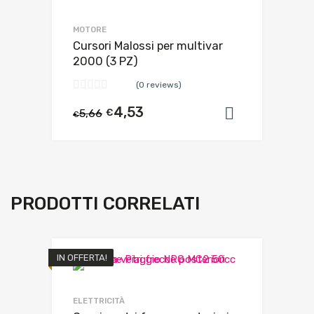
MOTORE
Cursori Malossi per multivar
2000 (3 PZ)
(0 reviews)
4,53
5,66
€
Aggiungi al
€
PRODOTTI CORRELATI
IN OFFERTA!
ELETTRICITÀ