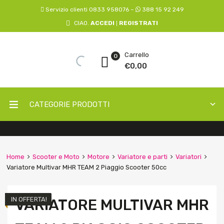
Servizio clienti 0833 958076 –
388 15 92 249
CIAO.
ACCEDI
REGISTRATI
|
Carrello
0
€
0,00
CATEGORIE PRODOTTI
Home
Scooter e Moto
Motore
Variatore e parti
Variatori
Variatore Multivar MHR TEAM 2 Piaggio Scooter 50cc
IN OFFERTA!
VARIATORE MULTIVAR MHR