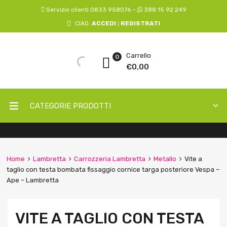
Servizio clienti 0833 958076 –
388 15 92 249
CIAO.
ACCEDI
REGISTRATI
|
Carrello
0
€
0,00
CATEGORIE PRODOTTI
Home
Lambretta
Carrozzeria Lambretta
Metallo
Vite a
taglio con testa bombata fissaggio cornice targa posteriore Vespa –
Ape – Lambretta
VITE A TAGLIO CON TESTA