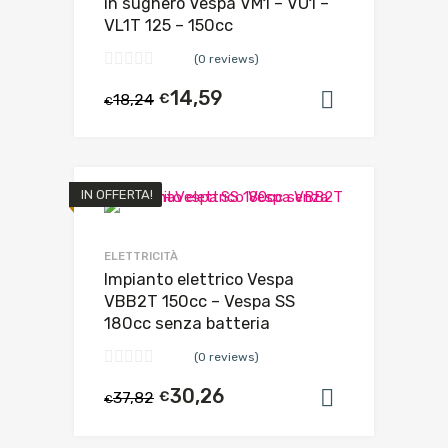
in sughero Vespa VM1 – VU1 –
VL1T 125 – 150cc
(0 reviews)
14,59
18,24
€
Aggiungi al
€
IN OFFERTA!
ELETTRICITÀ
Impianto elettrico Vespa
VBB2T 150cc – Vespa SS
180cc senza batteria
(0 reviews)
30,26
37,82
€
Aggiungi al
€