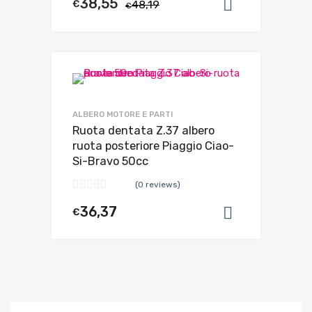
38,55
€
48,19
Aggiungi al
€
ALBERO MOTORE E PARTI
Ruota dentata Z.37 albero
ruota posteriore Piaggio Ciao-
Si-Bravo 50cc
(0 reviews)
36,37
€
Aggiungi al