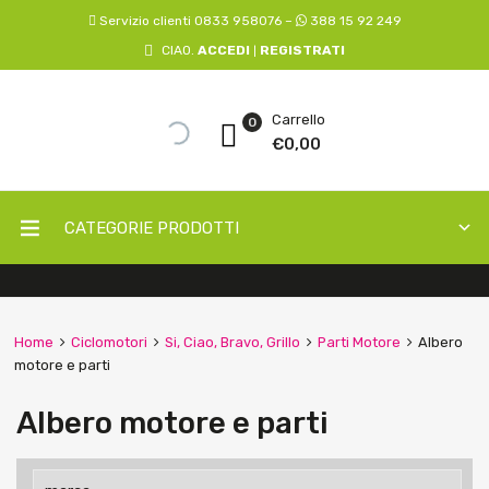
Servizio clienti 0833 958076 –
388 15 92 249
CIAO.
ACCEDI
REGISTRATI
|
Carrello
0
€
0,00
CATEGORIE PRODOTTI
Home
Ciclomotori
Si, Ciao, Bravo, Grillo
Parti Motore
Albero
motore e parti
Albero motore e parti