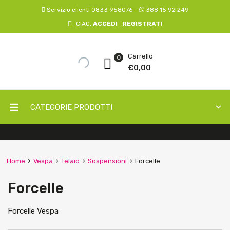
Servizio clienti 0833 958076 –
388 15 92 249
CIAO.
ACCEDI
REGISTRATI
|
Carrello
0
€
0,00
CATEGORIE PRODOTTI
Home
Vespa
Telaio
Sospensioni
Forcelle
Forcelle
Forcelle Vespa