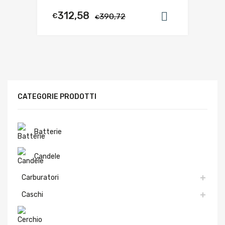
312,58
€
390,72
Aggiungi al
€
CATEGORIE PRODOTTI
Batterie
Candele
Carburatori
Caschi