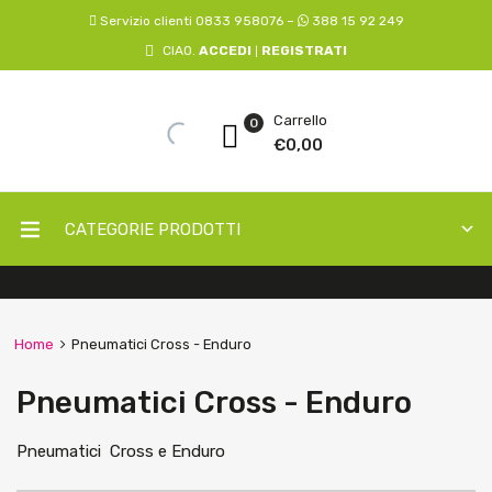
Servizio clienti 0833 958076 –
388 15 92 249
CIAO.
ACCEDI
REGISTRATI
|
Carrello
0
€
0,00
CATEGORIE PRODOTTI
Home
Pneumatici Cross - Enduro
Pneumatici Cross - Enduro
Pneumatici Cross e Enduro