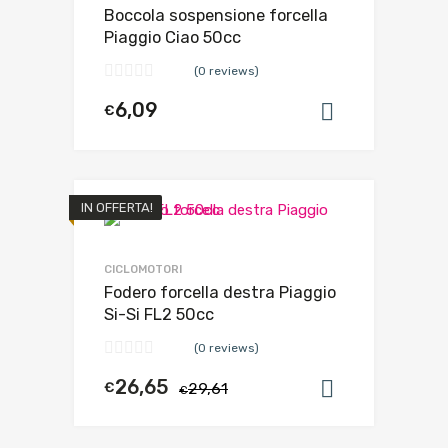
Boccola sospensione forcella
Piaggio Ciao 50cc
(0 reviews)
6,09
€
Aggiungi al
IN OFFERTA!
CICLOMOTORI
Fodero forcella destra Piaggio
Si-Si FL2 50cc
(0 reviews)
26,65
€
29,61
Aggiungi al
€