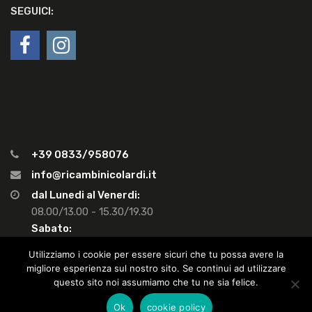
SEGUICI:
+39 0833/958076
info@ricambinicolardi.it
dal Lunedi al Venerdi:
08.00/13.00 - 15.30/19.30
Sabato:
08.00/13.00 - Pom. chiuso
Utilizziamo i cookie per essere sicuri che tu possa avere la
migliore esperienza sul nostro sito. Se continui ad utilizzare
questo sito noi assumiamo che tu ne sia felice.
Copyright ©
2026
Nicolardi Fabio snc, Via M. Ricchiuto 38 - Gemini -
Ok
cookie policy