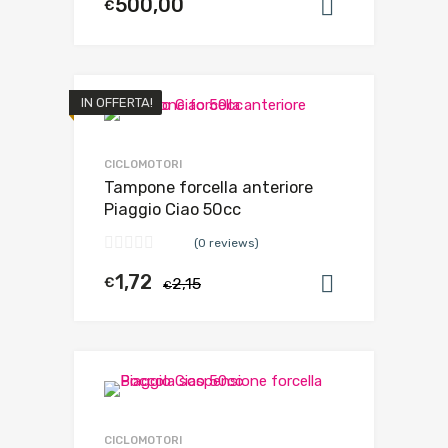
500,00
€
Aggiungi al
IN OFFERTA!
CICLOMOTORI
Tampone forcella anteriore
Piaggio Ciao 50cc
(0 reviews)
1,72
€
2,15
Aggiungi al
€
CICLOMOTORI