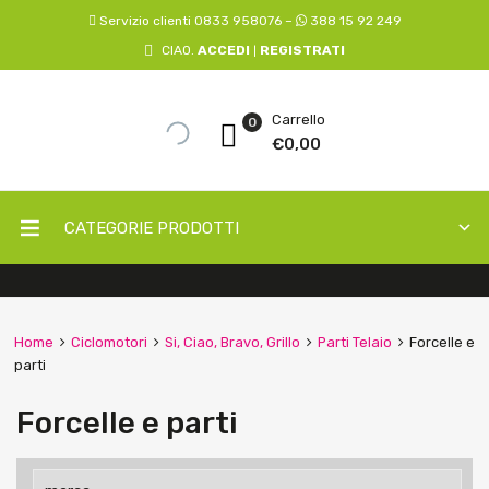
Servizio clienti 0833 958076 –
388 15 92 249
CIAO.
ACCEDI
REGISTRATI
|
Carrello
0
€
0,00
CATEGORIE PRODOTTI
Home
Ciclomotori
Si, Ciao, Bravo, Grillo
Parti Telaio
Forcelle e
parti
Forcelle e parti