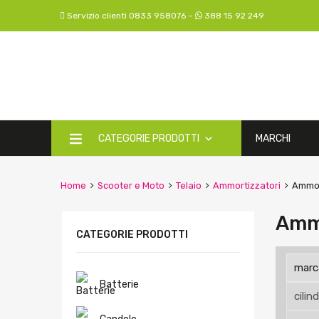
Servizio clienti 0833 958076 –
388 15 92 249
CATEGORIE PRODOTTI
MARCHI
Home
Scooter e Moto
Telaio
Ammortizzatori
Ammort
Ammo
CATEGORIE PRODOTTI
Batterie