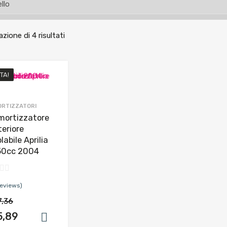
azione di 4 risultati
TA!
RTIZZATORI
ortizzatore
teriore
labile Aprilia
50cc 2004
reviews)
7,36
5,89
Aggiungi al carrello