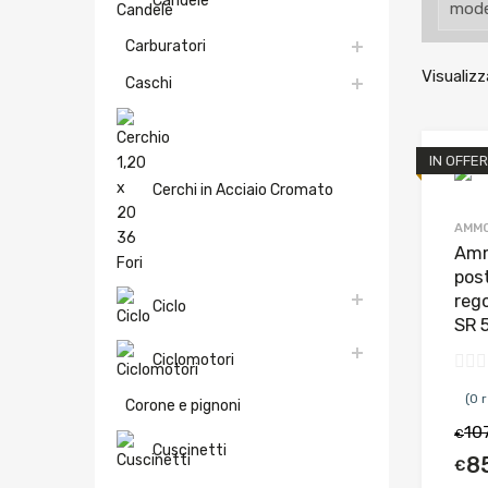
Candele
Carburatori
Visualizz
Caschi
IN OFFER
Cerchi in Acciaio Cromato
AMMO
Amm
pos
rego
Ciclo
SR 
Ciclomotori
(0 
Corone e pignoni
10
€
Cuscinetti
8
€