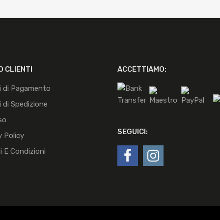
O CLIENTI
ACCETTIAMO:
i di Pagamento
 di Spedizione
so
SEGUICI:
y Policy
i E Condizioni
Gemini - Ugento (LE) ~ Partita IVA 02011800758