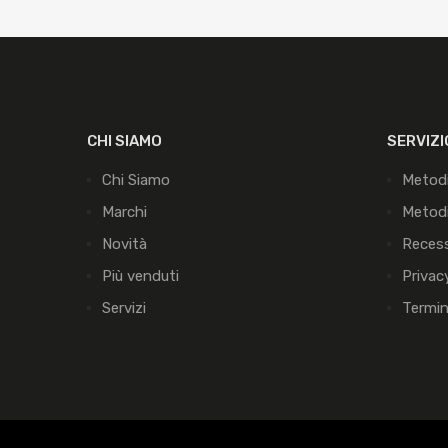
CHI SIAMO
SERVIZI
Chi Siamo
Metod
Marchi
Metodi
Novità
Reces
Più venduti
Privac
Servizi
Termin
Copyright ©
2026
Nicolardi Fabio snc, Via M. Ricchiuto 38 - 